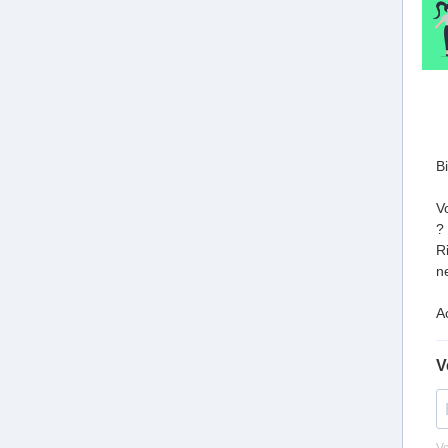
B
V
?
R
n
A
V